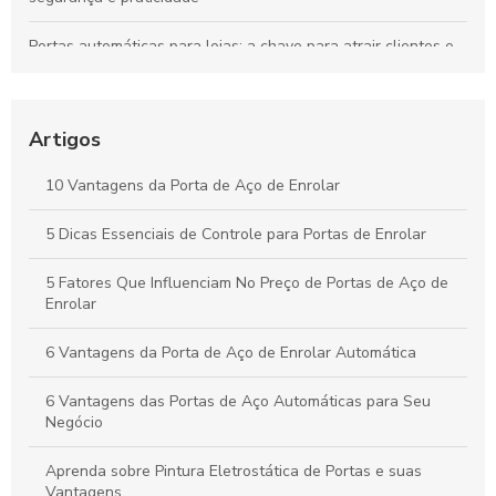
Portas automáticas para lojas: a chave para atrair clientes e
aumentar vendas
Descubra o Preço Surpreendente da Porta de Enrolar
Automática e Suas Vantagens
Artigos
Descubra as Vantagens das Portas de Enrolar no Rio de
10 Vantagens da Porta de Aço de Enrolar
Janeiro e Transforme Seu Espaço
5 Dicas Essenciais de Controle para Portas de Enrolar
Portas de Enrolar Paraná: Vantagens e Modelos Disponíveis
5 Fatores Que Influenciam No Preço de Portas de Aço de
Enrolar
6 Vantagens da Porta de Aço de Enrolar Automática
6 Vantagens das Portas de Aço Automáticas para Seu
Negócio
Aprenda sobre Pintura Eletrostática de Portas e suas
Vantagens