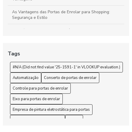
As Vantagens das Portas de Enrolar para Shopping:
Segurança e Estilo
Benefícios da Pintura Eletrostática de Portas Para
Durabilidade e Estética
Benefícios das Portas Comerciais de Enrolar para o Seu
Tags
Negócio
#N/A (Did not find value '25-1591-1' in VLOOKUP evaluation.)
Benefícios e Vantagens da Pintura Eletrostática para
Portas de Aço
Automatização
Conserto de portas de enrolar
Como a Pintura Eletrostática de Portas Transforma
Controle para portas de enrolar
Ambientes
Eixo para portas de enrolar
Como a Pintura Eletrostática para Portas de Enrolar
Empresa de pintura eletrostática para portas
Revoluciona a Durabilidade e Estética
Empresa de porta de enrolar
Enrolar
Como a Pintura Eletrostática Transforma Portas de Aço
Fabricante de porta de aço de enrolar em são paulo