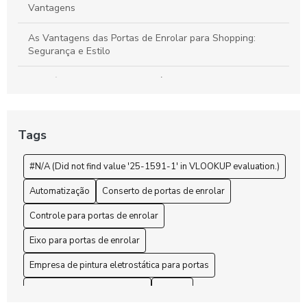
Vantagens
As Vantagens das Portas de Enrolar para Shopping:
Segurança e Estilo
Benefícios da Pintura Eletrostática de Portas Para
Durabilidade e Estética
Benefícios das Portas Comerciais de Enrolar para o Seu
Tags
Negócio
#N/A (Did not find value '25-1591-1' in VLOOKUP evaluation.)
Benefícios e Vantagens da Pintura Eletrostática para
Portas de Aço
Automatização
Conserto de portas de enrolar
Como a Pintura Eletrostática de Portas Transforma
Controle para portas de enrolar
Ambientes
Eixo para portas de enrolar
Como a Pintura Eletrostática para Portas de Enrolar
Empresa de pintura eletrostática para portas
Revoluciona a Durabilidade e Estética
Empresa de porta de enrolar
Enrolar
Como a Pintura Eletrostática Transforma Portas de Aço