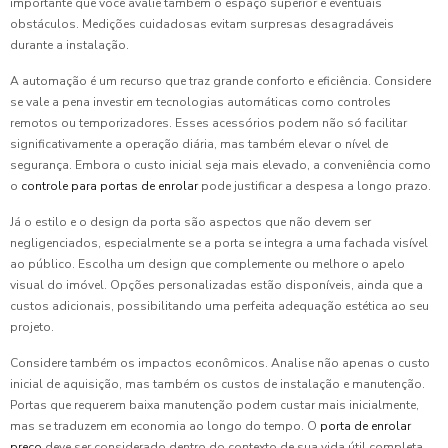
importante que você avalie também o espaço superior e eventuais
obstáculos. Medições cuidadosas evitam surpresas desagradáveis
durante a instalação.
A automação é um recurso que traz grande conforto e eficiência. Considere
se vale a pena investir em tecnologias automáticas como controles
remotos ou temporizadores. Esses acessórios podem não só facilitar
significativamente a operação diária, mas também elevar o nível de
segurança. Embora o custo inicial seja mais elevado, a conveniência como
o
controle para portas de enrolar
pode justificar a despesa a longo prazo.
Já o estilo e o design da porta são aspectos que não devem ser
negligenciados, especialmente se a porta se integra a uma fachada visível
ao público. Escolha um design que complemente ou melhore o apelo
visual do imóvel. Opções personalizadas estão disponíveis, ainda que a
custos adicionais, possibilitando uma perfeita adequação estética ao seu
projeto.
Considere também os impactos econômicos. Analise não apenas o custo
inicial de aquisição, mas também os custos de instalação e manutenção.
Portas que requerem baixa manutenção podem custar mais inicialmente,
mas se traduzem em economia ao longo do tempo. O
porta de enrolar
preço
deve ser considerado dentro do contexto de sua vida útil completa.