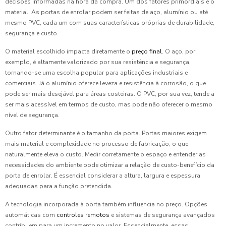
decisões informadas na hora da compra. Um dos fatores primordiais é o
material. As portas de enrolar podem ser feitas de aço, alumínio ou até
mesmo PVC, cada um com suas características próprias de durabilidade,
segurança e custo.
O material escolhido impacta diretamente o
preço final
. O aço, por
exemplo, é altamente valorizado por sua resistência e segurança,
tornando-se uma escolha popular para aplicações industriais e
comerciais. Já o alumínio oferece leveza e resistência à corrosão, o que
pode ser mais desejável para áreas costeiras. O PVC, por sua vez, tende a
ser mais acessível em termos de custo, mas pode não oferecer o mesmo
nível de segurança.
Outro fator determinante é o tamanho da porta. Portas maiores exigem
mais material e complexidade no processo de fabricação, o que
naturalmente eleva o custo. Medir corretamente o espaço e entender as
necessidades do ambiente pode otimizar a relação de custo-benefício da
porta de enrolar. É essencial considerar a altura, largura e espessura
adequadas para a função pretendida.
A tecnologia incorporada à porta também influencia no preço. Opções
automáticas com
controles remotos
e sistemas de segurança avançados
contribuem para um incremento no valor. Essencialmente, essas