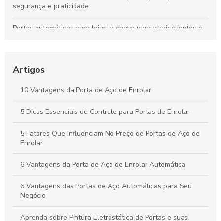
segurança e praticidade
Portas automáticas para lojas: a chave para atrair clientes e
aumentar vendas
Descubra o Preço Surpreendente da Porta de Enrolar
Automática e Suas Vantagens
Artigos
Descubra as Vantagens das Portas de Enrolar no Rio de
10 Vantagens da Porta de Aço de Enrolar
Janeiro e Transforme Seu Espaço
5 Dicas Essenciais de Controle para Portas de Enrolar
Portas de Enrolar Paraná: Vantagens e Modelos Disponíveis
5 Fatores Que Influenciam No Preço de Portas de Aço de
Enrolar
6 Vantagens da Porta de Aço de Enrolar Automática
6 Vantagens das Portas de Aço Automáticas para Seu
Negócio
Aprenda sobre Pintura Eletrostática de Portas e suas