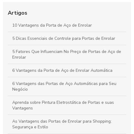
Descubra o Preço Surpreendente da Porta de Enrolar
Automática e Suas Vantagens
Artigos
Descubra as Vantagens das Portas de Enrolar no Rio de
10 Vantagens da Porta de Aço de Enrolar
Janeiro e Transforme Seu Espaço
5 Dicas Essenciais de Controle para Portas de Enrolar
Portas de Enrolar Paraná: Vantagens e Modelos Disponíveis
5 Fatores Que Influenciam No Preço de Portas de Aço de
Enrolar
6 Vantagens da Porta de Aço de Enrolar Automática
6 Vantagens das Portas de Aço Automáticas para Seu
Negócio
Aprenda sobre Pintura Eletrostática de Portas e suas
Vantagens
As Vantagens das Portas de Enrolar para Shopping:
Segurança e Estilo