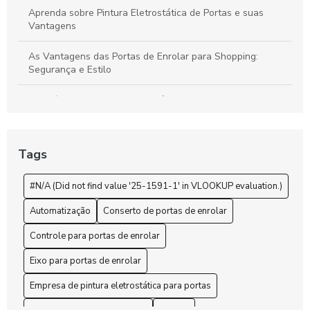
Aprenda sobre Pintura Eletrostática de Portas e suas
Vantagens
As Vantagens das Portas de Enrolar para Shopping:
Segurança e Estilo
Benefícios da Pintura Eletrostática de Portas Para
Durabilidade e Estética
Benefícios das Portas Comerciais de Enrolar para o Seu
Tags
Negócio
#N/A (Did not find value '25-1591-1' in VLOOKUP evaluation.)
Benefícios e Vantagens da Pintura Eletrostática para
Portas de Aço
Automatização
Conserto de portas de enrolar
Como a Pintura Eletrostática de Portas Transforma
Controle para portas de enrolar
Ambientes
Eixo para portas de enrolar
Como a Pintura Eletrostática para Portas de Enrolar
Empresa de pintura eletrostática para portas
Revoluciona a Durabilidade e Estética