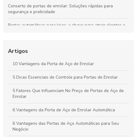
Conserto de portas de enrolar: Soluções rápidas para
segurança e praticidade
Portas automáticas para lojas: a chave para atrair clientes e
aumentar vendas
Descubra o Preço Surpreendente da Porta de Enrolar
Automática e Suas Vantagens
Artigos
Descubra as Vantagens das Portas de Enrolar no Rio de
10 Vantagens da Porta de Aço de Enrolar
Janeiro e Transforme Seu Espaço
5 Dicas Essenciais de Controle para Portas de Enrolar
Portas de Enrolar Paraná: Vantagens e Modelos Disponíveis
5 Fatores Que Influenciam No Preço de Portas de Aço de
Enrolar
6 Vantagens da Porta de Aço de Enrolar Automática
6 Vantagens das Portas de Aço Automáticas para Seu
Negócio