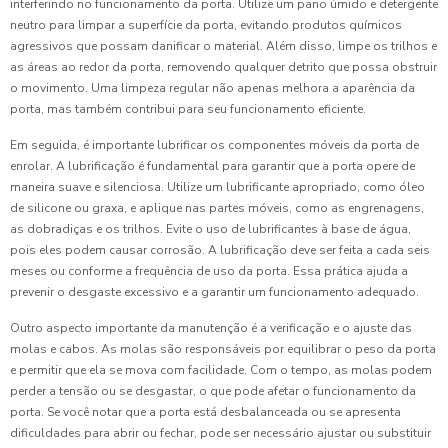
interferindo no funcionamento da porta. Utilize um pano úmido e detergente
neutro para limpar a superfície da porta, evitando produtos químicos
agressivos que possam danificar o material. Além disso, limpe os trilhos e
as áreas ao redor da porta, removendo qualquer detrito que possa obstruir
o movimento. Uma limpeza regular não apenas melhora a aparência da
porta, mas também contribui para seu funcionamento eficiente.
Em seguida, é importante lubrificar os componentes móveis da porta de
enrolar. A lubrificação é fundamental para garantir que a porta opere de
maneira suave e silenciosa. Utilize um lubrificante apropriado, como óleo
de silicone ou graxa, e aplique nas partes móveis, como as engrenagens,
as dobradiças e os trilhos. Evite o uso de lubrificantes à base de água,
pois eles podem causar corrosão. A lubrificação deve ser feita a cada seis
meses ou conforme a frequência de uso da porta. Essa prática ajuda a
prevenir o desgaste excessivo e a garantir um funcionamento adequado.
Outro aspecto importante da manutenção é a verificação e o ajuste das
molas e cabos. As molas são responsáveis por equilibrar o peso da porta
e permitir que ela se mova com facilidade. Com o tempo, as molas podem
perder a tensão ou se desgastar, o que pode afetar o funcionamento da
porta. Se você notar que a porta está desbalanceada ou se apresenta
dificuldades para abrir ou fechar, pode ser necessário ajustar ou substituir