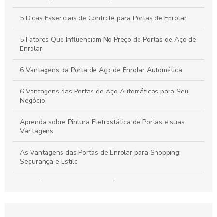
Janeiro e Transforme Seu Espaço
5 Dicas Essenciais de Controle para Portas de Enrolar
Portas de Enrolar Paraná: Vantagens e Modelos Disponíveis
5 Fatores Que Influenciam No Preço de Portas de Aço de
Enrolar
6 Vantagens da Porta de Aço de Enrolar Automática
6 Vantagens das Portas de Aço Automáticas para Seu
Negócio
Aprenda sobre Pintura Eletrostática de Portas e suas
Vantagens
As Vantagens das Portas de Enrolar para Shopping:
Segurança e Estilo
Benefícios da Pintura Eletrostática de Portas Para
Durabilidade e Estética
Benefícios das Portas Comerciais de Enrolar para o Seu