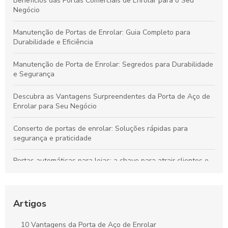
Benefícios das Portas Comerciais de Enrolar para o Seu
Negócio
Manutenção de Portas de Enrolar: Guia Completo para
Durabilidade e Eficiência
Manutenção de Porta de Enrolar: Segredos para Durabilidade
e Segurança
Descubra as Vantagens Surpreendentes da Porta de Aço de
Enrolar para Seu Negócio
Conserto de portas de enrolar: Soluções rápidas para
segurança e praticidade
Portas automáticas para lojas: a chave para atrair clientes e
aumentar vendas
Descubra o Preço Surpreendente da Porta de Enrolar
Automática e Suas Vantagens
Artigos
Descubra as Vantagens das Portas de Enrolar no Rio de
10 Vantagens da Porta de Aço de Enrolar