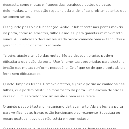
desgaste, como molas enfraquecidas, parafusos soltos ou peças
deformadas. Uma inspeção regular ajuda a identificar problemas antes que
se tornem sérios.
O segundo passo é a lubrificação. Aplique lubrificante nas partes móveis
da porta, como rolamentos, trilhos e molas, para garantir um movimento
suave. A lubrificação deve ser realizada periodicamente para evitar ruídos e
garantir um funcionamento eficiente.
Terceiro, ajuste a tensão das molas. Molas desequilibradas podem
dificultar a operação da porta. Use ferramentas apropriadas para ajustar a
tensão das molas conforme necessário. Certifique-se de que a porta abra e
feche sem dificuldades.
Quarto, limpe as trilhas. Remova detritos, sujeira e poeira acumulados nas
trilhas, que podem obstruir o movimento da porta. Uma escova de cerdas
duras ou um aspirador podem ser úteis para essa tarefa.
O quinto passo é testar o mecanismo de travamento. Abra e feche a porta
para verificar se as travas estão funcionando corretamente. Substitua ou
repare qualquer trava que não esteja em bom estado.
O sexto passo envolve verificar os cabos e correias. Inspecione esses