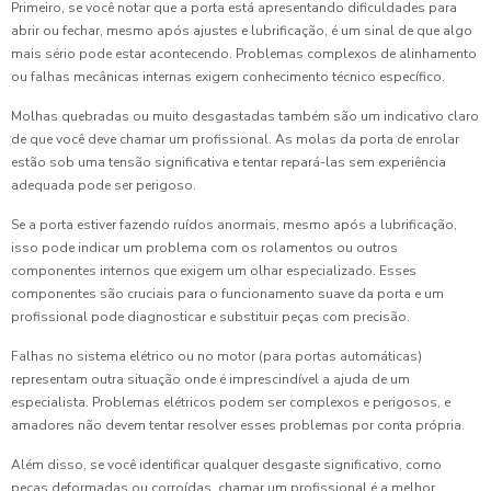
Primeiro, se você notar que a porta está apresentando dificuldades para
abrir ou fechar, mesmo após ajustes e lubrificação, é um sinal de que algo
mais sério pode estar acontecendo. Problemas complexos de alinhamento
ou falhas mecânicas internas exigem conhecimento técnico específico.
Molhas quebradas ou muito desgastadas também são um indicativo claro
de que você deve chamar um profissional. As molas da porta de enrolar
estão sob uma tensão significativa e tentar repará-las sem experiência
adequada pode ser perigoso.
Se a porta estiver fazendo ruídos anormais, mesmo após a lubrificação,
isso pode indicar um problema com os rolamentos ou outros
componentes internos que exigem um olhar especializado. Esses
componentes são cruciais para o funcionamento suave da porta e um
profissional pode diagnosticar e substituir peças com precisão.
Falhas no sistema elétrico ou no motor (para portas automáticas)
representam outra situação onde é imprescindível a ajuda de um
especialista. Problemas elétricos podem ser complexos e perigosos, e
amadores não devem tentar resolver esses problemas por conta própria.
Além disso, se você identificar qualquer desgaste significativo, como
peças deformadas ou corroídas, chamar um profissional é a melhor