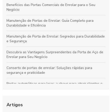
Benefícios das Portas Comerciais de Enrolar para o Seu
Negócio
Manutenção de Portas de Enrolar: Guia Completo para
Durabilidade e Eficiência
Manutenção de Porta de Enrolar: Segredos para Durabilidade
e Segurança
Descubra as Vantagens Surpreendentes da Porta de Aço de
Enrolar para Seu Negócio
Conserto de portas de enrolar: Soluções rápidas para
segurança e praticidade
Portas automáticas para lojas: a chave para atrair clientes e
aumentar vendas
Descubra o Preço Surpreendente da Porta de Enrolar
Automática e Suas Vantagens
Artigos