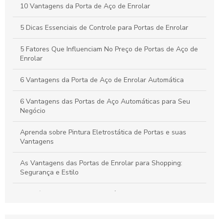
Descubra as Vantagens das Portas de Enrolar no Rio de
10 Vantagens da Porta de Aço de Enrolar
Janeiro e Transforme Seu Espaço
5 Dicas Essenciais de Controle para Portas de Enrolar
Portas de Enrolar Paraná: Vantagens e Modelos Disponíveis
5 Fatores Que Influenciam No Preço de Portas de Aço de
Enrolar
6 Vantagens da Porta de Aço de Enrolar Automática
6 Vantagens das Portas de Aço Automáticas para Seu
Negócio
Aprenda sobre Pintura Eletrostática de Portas e suas
Vantagens
As Vantagens das Portas de Enrolar para Shopping:
Segurança e Estilo
Benefícios da Pintura Eletrostática de Portas Para
Durabilidade e Estética