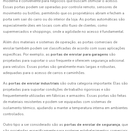
moderna e conveniente para negócios que buscam otimizar o acesso.
Essas portas podem ser operadas por controle remoto, sensores de
movimento ou botões, permitindo que os proprietários abram e fechem a
porta sem sair do carro ou do interior da loja. As portas automáticas são
especialmente úteis em locais com alto fluxo de clientes, como
supermercados e shoppings, onde a agilidade no acesso é fundamental.
Além dos materiais e sistemas de operação, as portas comerciais de
enrolar também podem ser classificadas de acordo com suas aplicações
específicas. Por exemplo, as
portas de enrolar para garagens
são
projetadas para suportar o uso frequente e oferecem segurança adicional
para veículos. Essas portas são geralmente mais largas e robustas,
adequadas para o acesso de carros e caminhões.
As
portas de enrolar industriais
são outra categoria importante. Elas são
projetadas para suportar condições de trabalho rigorosas e são
frequentemente utilizadas em fábricas e armazéns. Essas portas são feitas
de materiais resistentes e podem ser equipadas com sistemas de
isolamento térmico, ajudando a manter a temperatura interna em ambientes
controlados.
Outro tipo a ser considerado são as
portas de enrolar de segurança
, que
são projetadas especificamente para proteger estabelecimentos comerciais