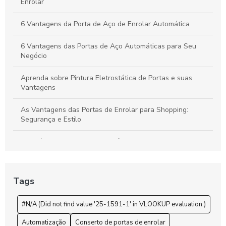
Enrolar
6 Vantagens da Porta de Aço de Enrolar Automática
6 Vantagens das Portas de Aço Automáticas para Seu
Negócio
Aprenda sobre Pintura Eletrostática de Portas e suas
Vantagens
As Vantagens das Portas de Enrolar para Shopping:
Segurança e Estilo
Benefícios da Pintura Eletrostática de Portas Para
Durabilidade e Estética
Benefícios das Portas Comerciais de Enrolar para o Seu
Tags
Negócio
#N/A (Did not find value '25-1591-1' in VLOOKUP evaluation.)
Benefícios e Vantagens da Pintura Eletrostática para
Portas de Aço
Automatização
Conserto de portas de enrolar