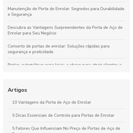
Manutenção de Porta de Enrolar: Segredos para Durabilidade
e Segurança
Descubra as Vantagens Surpreendentes da Porta de Aço de
Enrolar para Seu Negócio
Conserto de portas de enrolar: Soluções rápidas para
segurança e praticidade
Portas automáticas para lojas: a chave para atrair clientes e
aumentar vendas
Descubra o Preço Surpreendente da Porta de Enrolar
Automática e Suas Vantagens
Artigos
Descubra as Vantagens das Portas de Enrolar no Rio de
10 Vantagens da Porta de Aço de Enrolar
Janeiro e Transforme Seu Espaço
5 Dicas Essenciais de Controle para Portas de Enrolar
Portas de Enrolar Paraná: Vantagens e Modelos Disponíveis
5 Fatores Que Influenciam No Preço de Portas de Aço de