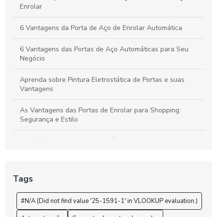
Enrolar
6 Vantagens da Porta de Aço de Enrolar Automática
6 Vantagens das Portas de Aço Automáticas para Seu
Negócio
Aprenda sobre Pintura Eletrostática de Portas e suas
Vantagens
As Vantagens das Portas de Enrolar para Shopping:
Segurança e Estilo
Benefícios da Pintura Eletrostática de Portas Para
Durabilidade e Estética
Benefícios das Portas Comerciais de Enrolar para o Seu
Tags
Negócio
#N/A (Did not find value '25-1591-1' in VLOOKUP evaluation.)
Benefícios e Vantagens da Pintura Eletrostática para
Portas de Aço