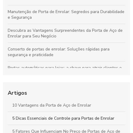
Manutenção de Porta de Enrolar: Segredos para Durabilidade
e Segurança
Descubra as Vantagens Surpreendentes da Porta de Aço de
Enrolar para Seu Negócio
Conserto de portas de enrolar: Soluções rápidas para
segurança e praticidade
Portas automáticas para lojas: a chave para atrair clientes e
aumentar vendas
Descubra o Preço Surpreendente da Porta de Enrolar
Automática e Suas Vantagens
Artigos
Descubra as Vantagens das Portas de Enrolar no Rio de
10 Vantagens da Porta de Aço de Enrolar
Janeiro e Transforme Seu Espaço
5 Dicas Essenciais de Controle para Portas de Enrolar
Portas de Enrolar Paraná: Vantagens e Modelos Disponíveis
5 Fatores Que Influenciam No Preço de Portas de Aço de